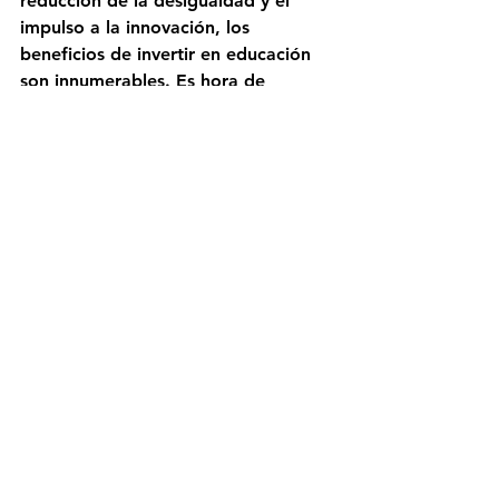
reducción de la desigualdad y el 
impulso a la innovación, los 
beneficios de invertir en educación 
son innumerables. Es hora de 
reconocer la importancia crucial de 
la educación y priorizar su inversión 
en todas las agendas políticas y 
económicas. Solo a través de una 
inversión sostenida y significativa en 
educación podemos construir un 
futuro más brillante y próspero para 
todos.
Comentarios
Escribir un comentario...